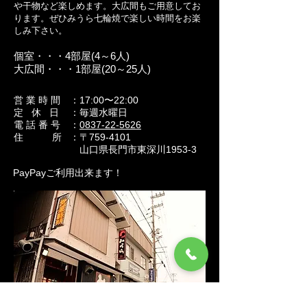
や干物など楽しめます。大広間もご用意してお
ります。ぜひみうら七輪焼で楽しい時間をお楽
しみ下さい。
個室・・・4部屋(4～6人)
​大広間・・・1部屋(20～25人)
​営 業 時 間
：17:00〜22:00
定 休 日
：毎週水曜日
電 話 番 号
：
0837-22-5626
住 所
：〒759-4101
山口県長門市東深川1953-3
PayPayご利用出来ます！